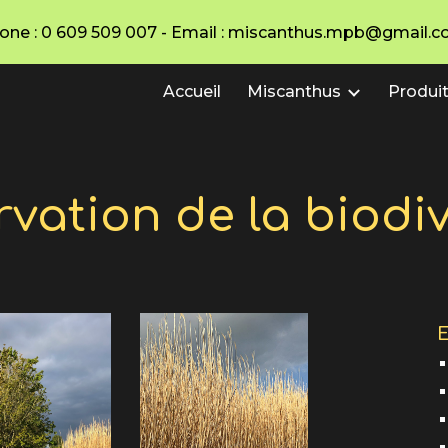
hone : 0 609 509 007 - Email : miscanthus.mpb@gmail.co
ip to main content
Skip to navigat
Accueil
Miscanthus
Produi
rvation de la biodiv
E