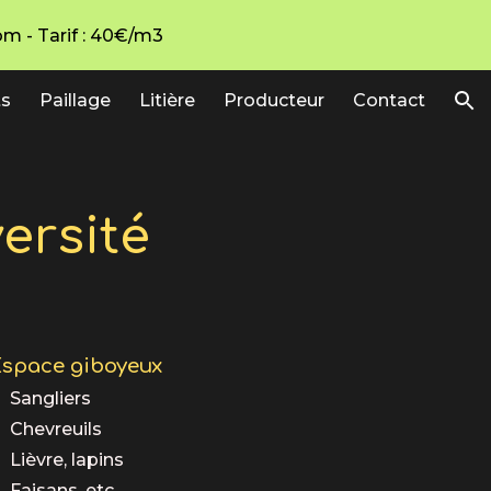
m - Tarif : 40€/m3
ion
ts
Paillage
Litière
Producteur
Contact
ersité
space giboyeux
Sangliers
Chevreuils
Lièvre, lapins
Faisans, etc…