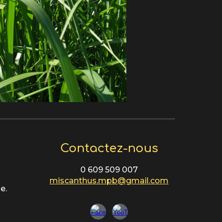
Contactez-nous
0 609 509 007
i
miscanthus.mpb@gmail.com
e.