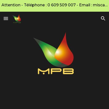
Attention - Téléphone : 0 609 509 007 - Email : miscanthus.mpb@gmail.com - Tarif : 40€/m3
Skip to main content
Skip to navigation